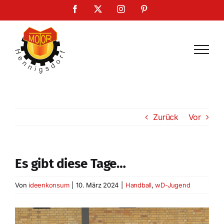
Zum
Facebook
X
Instagram
Pinterest
Inhalt
springen
Zurück
Vor
Es gibt diese Tage…
Von
ideenkonsum
|
10. März 2024
|
Handball
,
wD-Jugend