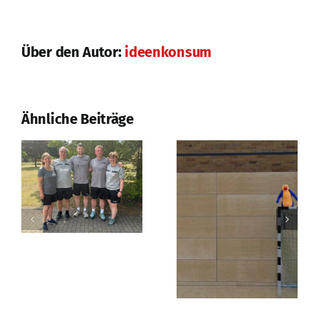
Nach der
Über den Autor:
ideenkonsum
Saison ist vor
der Saison
Erfolgreiches
Prüfungswochenende
Ähnliche Beiträge
in Strausberg!