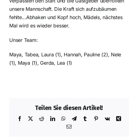
verpassten den Start und die Gastgeber überrollten
unsere Mannschaft. Die Kraft sich aufzubäumen
fehlte...Abhaken und Kopf hoch, Mädels, nächstes
Mal wird es wieder besser.
Unser Team:
Maya, Tabea, Laura (1), Hannah, Pauline (2), Nele
(1), Maya (1), Gerda, Lea (1)
Teilen Sie diesen Artikel!
Facebook
X
Reddit
LinkedIn
WhatsApp
Telegram
Tumblr
Pinterest
Vk
Xing
E-
Mail