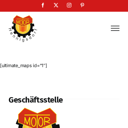
Zum
Facebook
X
Instagram
Pinterest
Inhalt
springen
[ultimate_maps id=“1″]
Geschäftsstelle