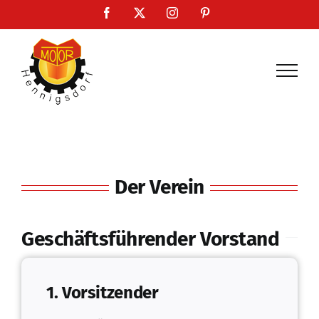
Zum
Facebook
X
Instagram
Pinterest
Inhalt
springen
Der Verein
Geschäftsführender Vorstand
1. Vorsitzender