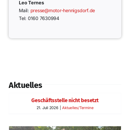
Leo Ternes
Mail:
presse@motor-hennigsdorf.de
Tel: 0160 7630994
Erfolgreiches
Aktuelles
Prüfungswochenende in Strausberg!
Geschäftsstelle nicht besetzt
Handball
Schiri & Co.
21. Juli 2026
|
Aktuelles/Termine