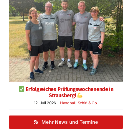
Erfolgreiches Prüfungswochenende in
Strausberg!
12. Juli 2026
|
Handball
,
Schiri & Co.
Mehr News und Termine