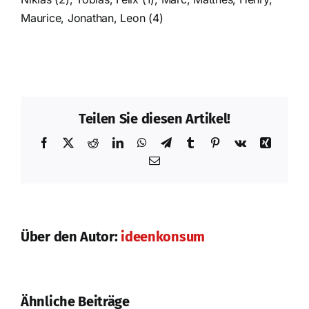
Maurice, Jonathan, Leon (4)
Teilen Sie diesen Artikel!
Facebook
X
Reddit
LinkedIn
WhatsApp
Telegram
Tumblr
Pinterest
Vk
Xing
E-
Mail
Nach der
Über den Autor:
ideenkonsum
Saison ist vor
der Saison
Erfolgreiches
Prüfungswochenende
Ähnliche Beiträge
in Strausberg!