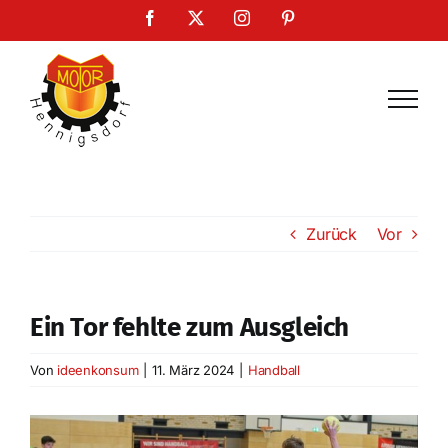
Zum
Facebook
X
Instagram
Pinterest
Inhalt
springen
Zurück
Vor
Ein Tor fehlte zum Ausgleich
Von
ideenkonsum
|
11. März 2024
|
Handball