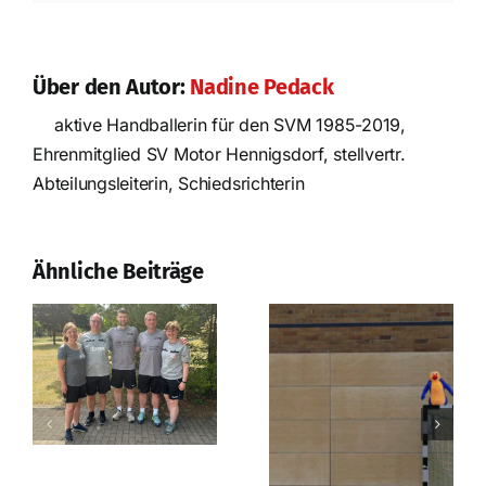
Über den Autor:
Nadine Pedack
aktive Handballerin für den SVM 1985-2019,
Ehrenmitglied SV Motor Hennigsdorf, stellvertr.
Nach der
Abteilungsleiterin, Schiedsrichterin
Saison ist vor
der Saison
Erfolgreiches
Prüfungswochenende
Ähnliche Beiträge
in Strausberg!