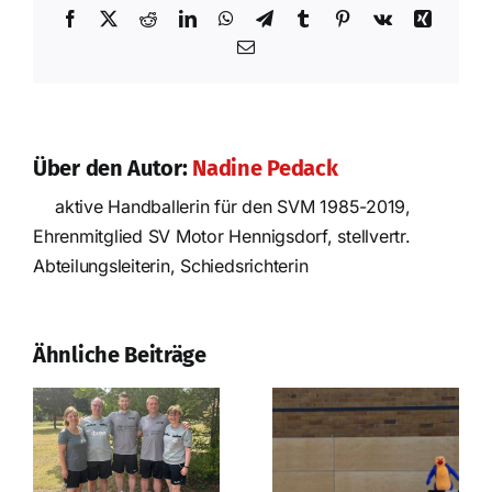
Facebook
X
Reddit
LinkedIn
WhatsApp
Telegram
Tumblr
Pinterest
Vk
Xing
E-
Mail
Über den Autor:
Nadine Pedack
aktive Handballerin für den SVM 1985-2019,
Ehrenmitglied SV Motor Hennigsdorf, stellvertr.
Nach der
Abteilungsleiterin, Schiedsrichterin
Saison ist vor
der Saison
Erfolgreiches
Prüfungswochenende
Ähnliche Beiträge
in Strausberg!