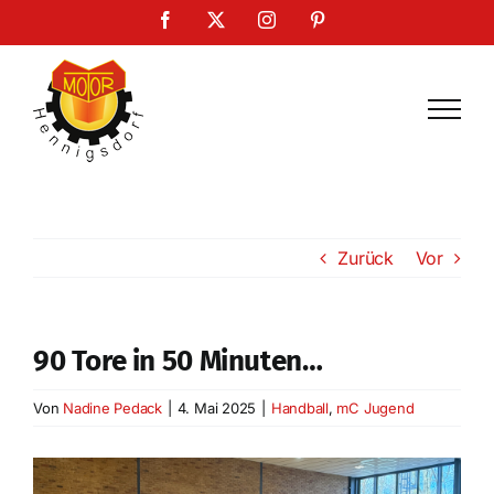
Zum
Facebook
X
Instagram
Pinterest
Inhalt
springen
Zurück
Vor
90 Tore in 50 Minuten…
Von
Nadine Pedack
|
4. Mai 2025
|
Handball
,
mC Jugend