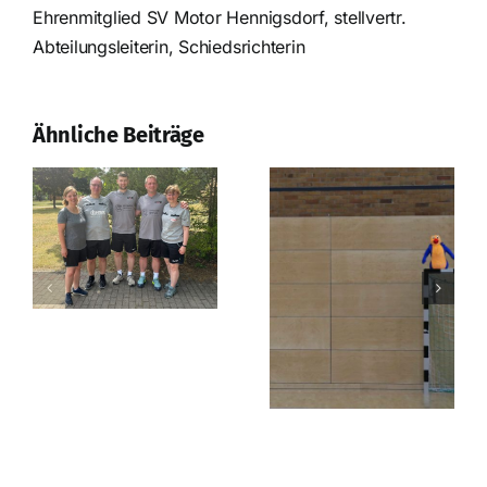
Ehrenmitglied SV Motor Hennigsdorf, stellvertr.
Nach der
Abteilungsleiterin, Schiedsrichterin
Saison ist vor
der Saison
Erfolgreiches
Prüfungswochenende
Ähnliche Beiträge
in Strausberg!