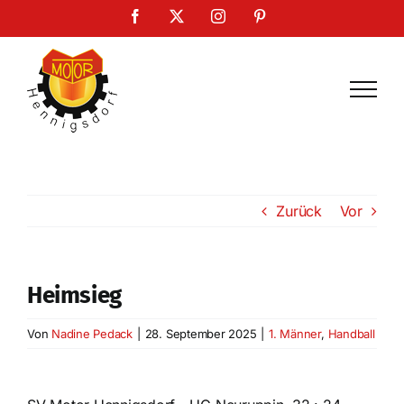
Zum
Facebook
X
Instagram
Pinterest
Inhalt
springen
Zurück
Vor
Heimsieg
Von
Nadine Pedack
|
28. September 2025
|
1. Männer
,
Handball