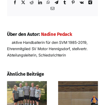
Facebook
X
Reddit
LinkedIn
WhatsApp
Telegram
Tumblr
Pinterest
Vk
Xing
E-
Mail
Über den Autor:
Nadine Pedack
aktive Handballerin für den SVM 1985-2019,
Ehrenmitglied SV Motor Hennigsdorf, stellvertr.
Nach der
Abteilungsleiterin, Schiedsrichterin
Saison ist vor
der Saison
Erfolgreiches
Prüfungswochenende
Ähnliche Beiträge
in Strausberg!