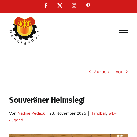
Zum
Facebook
X
Instagram
Pinterest
Inhalt
springen
Zurück
Vor
Souveräner Heimsieg!
Von
Nadine Pedack
|
23. November 2025
|
Handball
,
wD-
Jugend