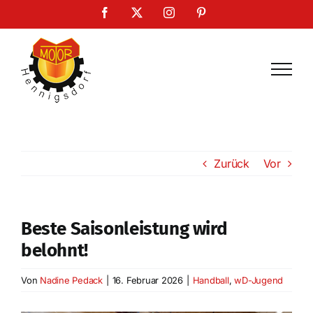
Zum
Facebook
X
Instagram
Pinterest
Inhalt
springen
Zurück
Vor
Beste Saisonleistung wird
belohnt!
Von
Nadine Pedack
|
16. Februar 2026
|
Handball
,
wD-Jugend