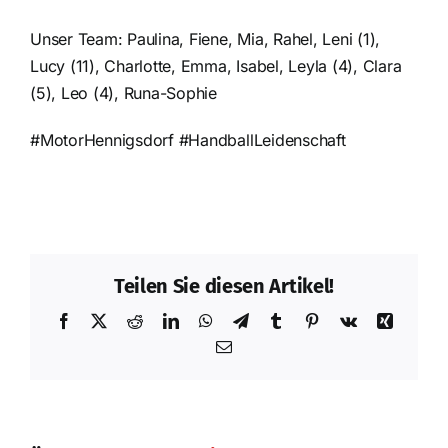
Unser Team: Paulina, Fiene, Mia, Rahel, Leni (1),
Lucy (11), Charlotte, Emma, Isabel, Leyla (4), Clara
(5), Leo (4), Runa-Sophie
#MotorHennigsdorf #HandballLeidenschaft
Teilen Sie diesen Artikel!
Facebook
X
Reddit
LinkedIn
WhatsApp
Telegram
Tumblr
Pinterest
Vk
Xing
E-
Mail