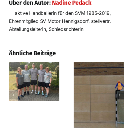
Über den Autor:
Nadine Pedack
aktive Handballerin für den SVM 1985-2019,
Ehrenmitglied SV Motor Hennigsdorf, stellvertr.
Nach der
Abteilungsleiterin, Schiedsrichterin
Saison ist vor
der Saison
Erfolgreiches
Prüfungswochenende
Ähnliche Beiträge
in Strausberg!