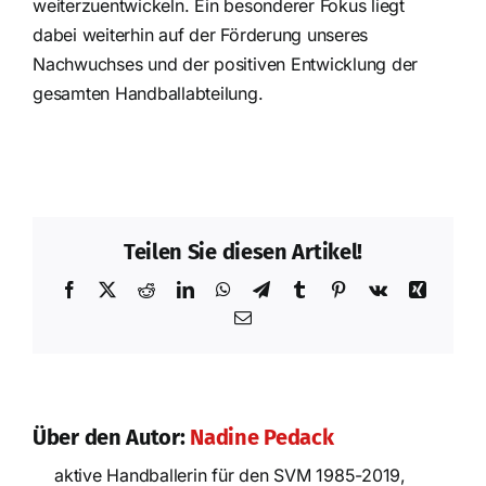
weiterzuentwickeln. Ein besonderer Fokus liegt
dabei weiterhin auf der Förderung unseres
Nachwuchses und der positiven Entwicklung der
gesamten Handballabteilung.
Teilen Sie diesen Artikel!
Facebook
X
Reddit
LinkedIn
WhatsApp
Telegram
Tumblr
Pinterest
Vk
Xing
E-
Mail
Über den Autor:
Nadine Pedack
aktive Handballerin für den SVM 1985-2019,