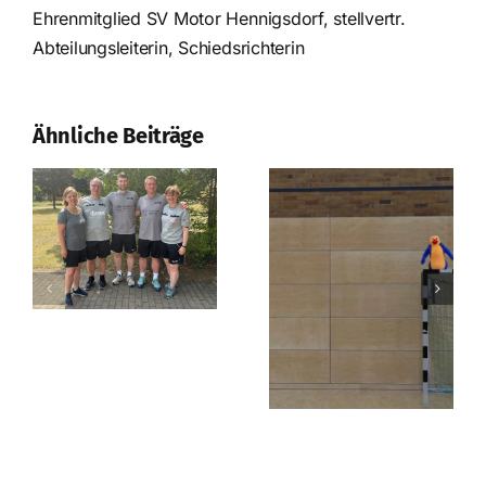
Ehrenmitglied SV Motor Hennigsdorf, stellvertr.
Nach der
Abteilungsleiterin, Schiedsrichterin
Saison ist vor
der Saison
Erfolgreiches
Prüfungswochenende
Ähnliche Beiträge
in Strausberg!