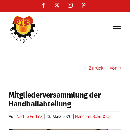
Zum
Facebook
X
Instagram
Pinterest
Inhalt
springen
Zurück
Vor
Mitgliederversammlung der
Handballabteilung
Von
Nadine Pedack
|
13. März 2026
|
Handball
,
Schiri & Co.