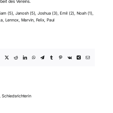
beit des Vereins.
am (5), Janosh (5), Joshua (3), Emil (2), Noah (1),
ka, Lennox, Marvin, Felix, Paul
Facebook
X
Reddit
LinkedIn
WhatsApp
Telegram
Tumblr
Pinterest
Vk
Xing
E-
Mail
 Schiedsrichterin
im
Punktgewinn in
 VfL
Wittstock sichert
Vizemeisterschaft