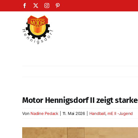
Zum
Facebook
X
Instagram
Pinterest
Inhalt
springen
Motor Hennigsdorf II zeigt star
Von
Nadine Pedack
|
11. Mai 2026
|
Handball
,
mE II -Jugend