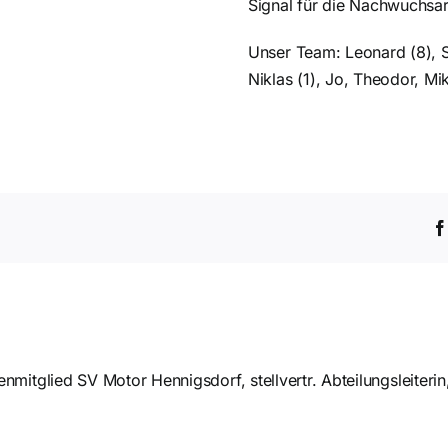
Signal für die Nachwuchsar
Unser Team: Leonard (8), S
Niklas (1), Jo, Theodor, Mi
h der Saison ist vor
der Saison
mitglied SV Motor Hennigsdorf, stellvertr. Abteilungsleiterin,
Einlaufkinder be
Saisonfinale des 1.
Potsdam