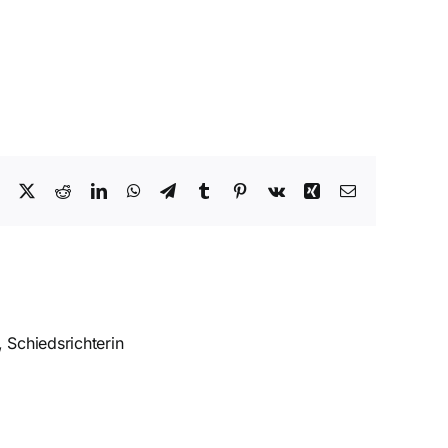
Facebook
X
Reddit
LinkedIn
WhatsApp
Telegram
Tumblr
Pinterest
Vk
Xing
E-
Mail
 Schiedsrichterin
n
rt
Luft langsam raus.
ft