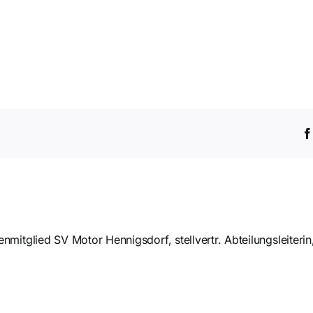
mitglied SV Motor Hennigsdorf, stellvertr. Abteilungsleiterin,
inlaufkinder beim
Punktgewinn i
sonfinale des 1. VfL
Wittstock siche
Potsdam
Vizemeisterscha