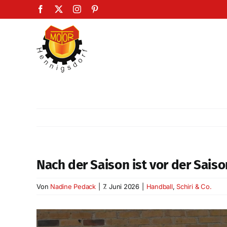
Zum
Facebook
X
Instagram
Pinterest
Inhalt
springen
Nach der Saison ist vor der Sais
Von
Nadine Pedack
|
7. Juni 2026
|
Handball
,
Schiri & Co.