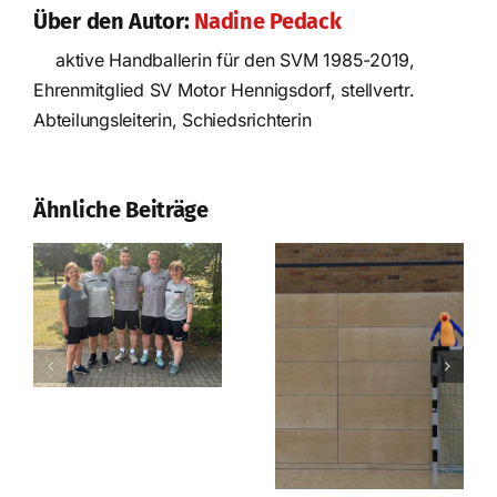
Über den Autor:
Nadine Pedack
aktive Handballerin für den SVM 1985-2019,
Ehrenmitglied SV Motor Hennigsdorf, stellvertr.
Nach der
Abteilungsleiterin, Schiedsrichterin
Saison ist vor
der Saison
Erfolgreiches
Prüfungswochenende
Ähnliche Beiträge
in Strausberg!