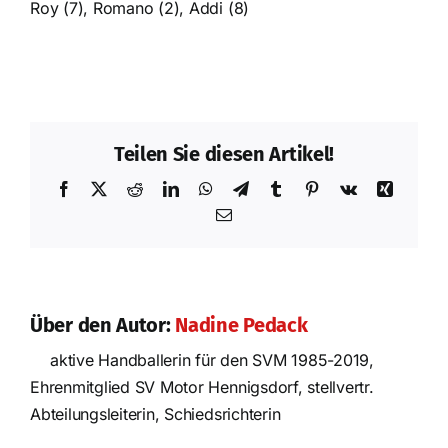
Roy (7), Romano (2), Addi (8)
Teilen Sie diesen Artikel!
Facebook
X
Reddit
LinkedIn
WhatsApp
Telegram
Tumblr
Pinterest
Vk
Xing
E-
Mail
Über den Autor:
Nadine Pedack
aktive Handballerin für den SVM 1985-2019,
Ehrenmitglied SV Motor Hennigsdorf, stellvertr.
Nach der
Abteilungsleiterin, Schiedsrichterin
Saison ist vor
der Saison