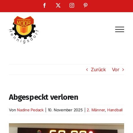
Zum
Facebook
X
Instagram
Pinterest
Inhalt
springen
Zurück
Vor
Abgespeckt verloren
Von
Nadine Pedack
|
10. November 2025
|
2. Männer
,
Handball