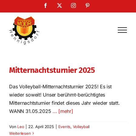
Zum
Facebook
X
Instagram
Pinterest
Inhalt
springen
Mitternachtsturnier 2025
Das Volleyball-Mitternachtsturnier 2025! Es ist
wieder soweit! Unser berühmt-berüchtigtes
Mitternachtsturnier findet dieses Jahr wieder statt.
WANN 31.05.2025
... [mehr]
Von
Leo
|
22. April 2025
|
Events
,
Volleyball
Weiterlesen